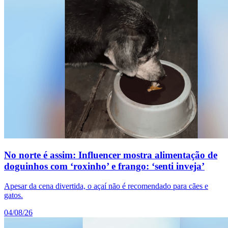
No norte é assim: Influencer mostra alimentação de
doguinhos com ‘roxinho’ e frango: ‘senti inveja’
Apesar da cena divertida, o açaí não é recomendado para cães e
gatos.
04/08/26