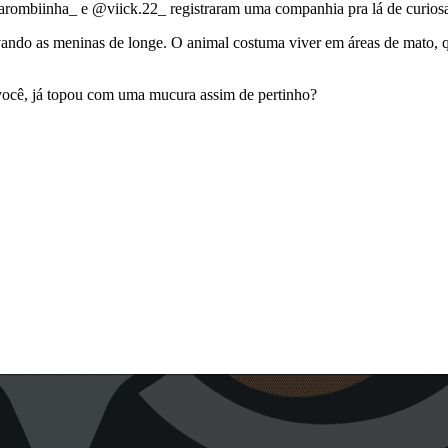
rombiinha_ e @viick.22_ registraram uma companhia pra lá de curiosa 
o as meninas de longe. O animal costuma viver em áreas de mato, quin
 você, já topou com uma mucura assim de pertinho?