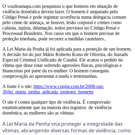
O vozdoamapa.com pesquisou o que homens em situação de
violência doméstica devem fazer. O homem é amparado pelo
Código Penal e pode registrar ocorrência numa delegacia comum
pelo crime de ameaça, se houver, lesão corporal e crimes como
calúnia, injúria, difamação, todos previstos no Código Penal e
Processual Brasileiro. Nos casos em que o homem precisar de
proteção imediata, pode recorrer a medidas cautelares..
A Lei Maria da Penha já foi aplicada para a proteção de um homem.
A decisão foi do juiz Mário Roberto Kono de Oliveira, do Juizado
Especial Criminal Unificado de Cuiabá. Ele acatou o pedido da
vítima que disse estar sofrendo agressões físicas, psicológicas e
financeiras por parte da ex-mulher. O homem conseguiu
comprovação ao apresentar e-mails e testemunhas.
A fonte é o site:
https://www.conjur.com.br/2008-out-
30/lei_maria_penha_aplicada_proteger_homem/
O site é contra qualquer tipo de violência. É comprovado
estatisticamente que na maioria dos registros de violência
doméstica, as mulheres são as vítimas.
A Lei Maria da Penha visa proteger a integridade das
vítimas, abrangendo diversas formas de violência, como