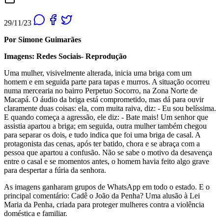
29/11/23
Por Simone Guimarães
Imagens: Redes Sociais- Reprodução
Uma mulher, visivelmente alterada, inicia uma briga com um
homem e em seguida parte para tapas e murros. A situação ocorreu
numa mercearia no bairro Perpetuo Socorro, na Zona Norte de
Macapá. O áudio da briga está comprometido, mas dá para ouvir
claramente duas coisas: ela, com muita raiva, diz: - Eu sou belíssima.
E quando começa a agressão, ele diz: - Bate mais! Um senhor que
assistia apartou a briga; em seguida, outra mulher também chegou
para separar os dois, e tudo indica que foi uma briga de casal. A
protagonista das cenas, após ter batido, chora e se abraça com a
pessoa que apartou a confusão. Não se sabe o motivo da desavença
entre o casal e se momentos antes, o homem havia feito algo grave
para despertar a fúria da senhora.
As imagens ganharam grupos de WhatsApp em todo o estado. E o
principal comentário: Cadê o João da Penha? Uma alusão à Lei
Maria da Penha, criada para proteger mulheres contra a violência
doméstica e familiar.