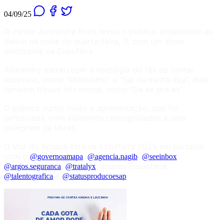
04/09/25
O cantor Alexandre Pires levou o público amapaense ao
delírio na noite de quarta-feira, 3, com um show
eletrizante na Expofeira.
Alexandre mexeu com a nostalgia do fãs ao cantar
sucessos, como “Mineirinho” e “Sai da minha aba”, mas
também trouxe hits novos, como “De ex pra ex”.
O público curtiu muito a apresentação, que foi
sofisticada, com bailarinos coreografados e uma
intérprete de libras.
O Voz do Amapá está na Expofeira 2025 em parceria
com o
,
,
,
@governoamapa
@agencia.nagib
@seeinbox
,
, acquavillesantana,
@argos.seguranca
@tratalyx
e
.
@talentografica
@statusproducoesap