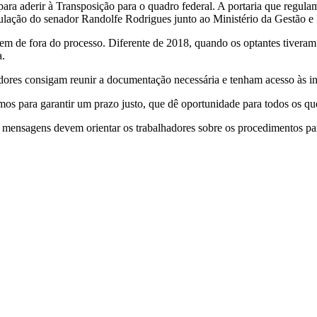
ra aderir à Transposição para o quadro federal. A portaria que regula
ticulação do senador Randolfe Rodrigues junto ao Ministério da Gestão 
m de fora do processo. Diferente de 2018, quando os optantes tiveram 
a.
dores consigam reunir a documentação necessária e tenham acesso às i
s para garantir um prazo justo, que dê oportunidade para todos os que 
 mensagens devem orientar os trabalhadores sobre os procedimentos pa