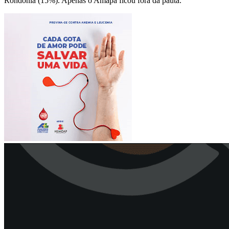
Rondônia (15%). Apenas o Amapá ficou fora da pauta.